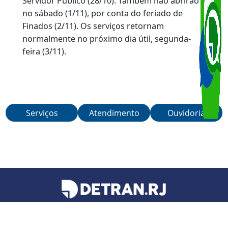
As unidades do Detran RJ não terão
atendimento no dia 31/10 (sexta-feira), em
razão da transferência do feriado do Dia do
Servidor Público (28/10). Também não abrirão
no sábado (1/11), por conta do feriado de
Finados (2/11). Os serviços retornam
normalmente no próximo dia útil, segunda-
feira (3/11).
Serviços
Atendimento
Ouvidoria
Teleatendimento de segunda a sexta-feira, das 6h às 21h.
Telefones:
21 3460-4040
/
21 3460-4041
/
21 3460-4042