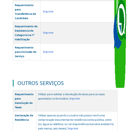
Comprovação de
Imprimir
local de Trabalho
Solicitação de
Cancelamento de
Imprimir
Requerimento
Declaração de
Novos Dados para
Imprimir
Pesquisa de
Prontuário
Requerimento
para
Imprimir
Transferência de
Candidato
Requerimento de
Desistencia de
Imprimir
Categoria na 1º
Habilitação
Requerimento
para Inclusão de
Imprimir
Serviço