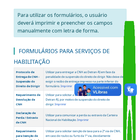
Share
Copy
WhatsA
Link
VOLTAR
Para utilizar os formulários, o usuário
deverá imprimir e preencher os campos
manualmente com letra de forma.
FORMULÁRIOS PARA SERVIÇOS DE
HABILITAÇÃO
Protocolo de
Utilizar para entregar a CNH ao Detran-RJ em face da
Entrega de CNH -
penalidade de suspensão do direito de dirigir. Não deixe de
Suspensão do
exigir o recibo de entrega impresso na parte inferior do
Direito de Dirigir
formulário.
Imprimir
Requerimento de
Utilizar para solicitar a devolução da CNH acautelada no