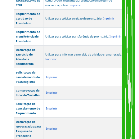
Devolução de
Detran-RJ, por motivo de suspensão do direito de
CNH
dirigir.
Imprimir
Declaração de
Utilizar para comunicar a perda ou extravio da Carteira
Perda / Extravio
Nacional de Habilitação.
Imprimir
de CNH
Requerimento
Utilizar para solicitar isenção de taxa para a 2ª via de CNH,
para Isenção de
em caso de roubo ou furto da 1ª via, devidamente
Taxa para 2ª via de
comprovado, mediante apresentação de boletim de
CNH
ocorrência policial.
Imprimir
Requerimento de
Certidão de
Utilizar para solicitar certidão de prontuário.
Imprimir
Prontuário
Requerimento de
Transferência de
Utilizar para solicitar transferência de prontuário.
Imprimir
Prontuário
Declaração de
Exercício de
Utilizar para informar o exercício de atividade remunerada.
Atividade
Imprimir
Remunerada
Solicitação de
cancelamento de
Imprimir
PGU/Registro