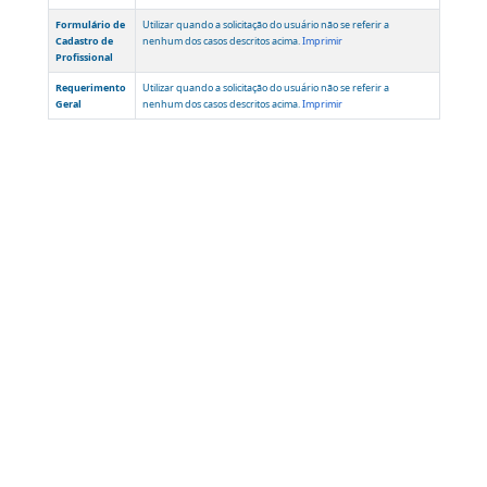
OUTROS SERVIÇOS
Requerimento
Utilizar para solicitar a devolução de taxas para os casos
para
apontados no formulário.
Imprimir
Devolução de
Taxas
Declaração de
Utilizar apenas quando o usuário não possui nenhuma
Residência
comprovação documental de residência (conta pública, como
luz, água ou telefone, ou correspondência bancária emitida há,
pelo menos, seis meses).
Imprimir
Serviços
Atendimento
Ouvidoria
Formulário de
Utilizar quando a solicitação do usuário não se referir a
Cadastro de
nenhum dos casos descritos acima.
Imprimir
Profissional
Requerimento
Utilizar quando a solicitação do usuário não se referir a
Geral
nenhum dos casos descritos acima.
Imprimir
Teleatendimento de segunda a sexta-feira, das 6h às 21h.