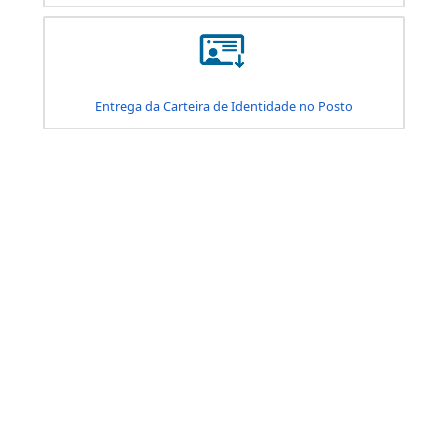
Comunicado de Extravio/Roubo/Furto da Carteira d
Identidade
Correção da Carteira de Identidade
Serviços
Atendimento
Ouvidoria
Devolução de Carteiras Perdidas
Teleatendimento de segunda a sexta-feira, das 6h às 21h.