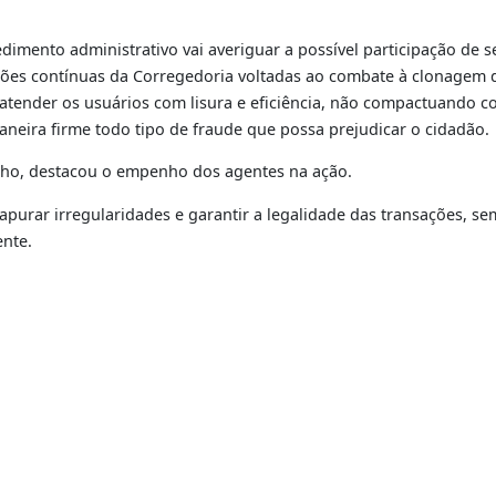
ncia de propriedade, depois que o dono da moto original a
cial para que seja recuperado seu chassi original, o que vai 
oubo ou furto. Se não for possível identificá-lo, o veículo 
r agido de boa fé, não conseguirá transferir o veículo pa
 o Detran RJ recomenda que o comprador de veículos exija a
 consulte o histórico da vida do veículo, seja um automóve
 procedimento administrativo vai averiguar a possível par
tegra as ações contínuas da Corregedoria voltadas ao combat
o de atender os usuários com lisura e eficiência, não co
de maneira firme todo tipo de fraude que possa prejudica
Atendimento
igo Coelho, destacou o empenho dos agentes na ação.
 em apurar irregularidades e garantir a legalidade das tr
presidente.