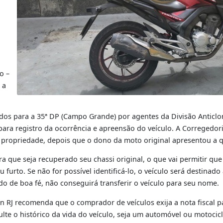
an RJ
onada,
 de
 em
Rio. A
 o
 a
a seu
e os
da moto –
useram a
am levados para a 35ª DP (Campo Grande) por agentes da D
tran, para registro da ocorrência e apreensão do veículo. 