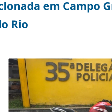
ia do Detran RJ a
ta clonada em Cam
 do Rio
a em
e