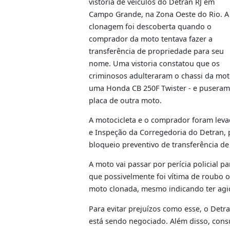
propriedade do veículo
Agentes da Corregedoria do Detr
apreenderam uma motocicleta cl
nesta sexta-feira (5/12), no posto
vistoria de veículos do Detran RJ
Campo Grande, na Zona Oeste do 
clonagem foi descoberta quando
comprador da moto tentava fazer
transferência de propriedade par
nome. Uma vistoria constatou qu
criminosos adulteraram o chassi 
uma Honda CB 250F Twister - e p
placa de outra moto.
A motocicleta e o comprador for
e Inspeção da Corregedoria do De