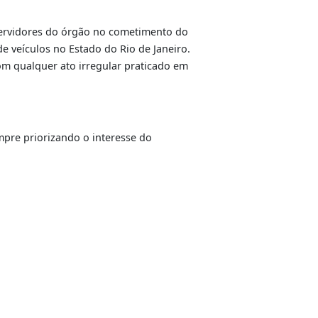
presentou a queixa de suspeita de clonagem.
permitir que ela seja devolvida ao real proprietário,
será destinado a leilão como sucata. O comprador da
ra seu nome.
 nota fiscal para checar a procedência do bem que
l ou motocicleta, e procure checar se o dono está, de
ticipação de servidores do órgão no cometimento do
e à clonagem de veículos no Estado do Rio de Janeiro.
mpactuando com qualquer ato irregular praticado em
r o cidadão.
Ouvidoria
ansações, sempre priorizando o interesse do