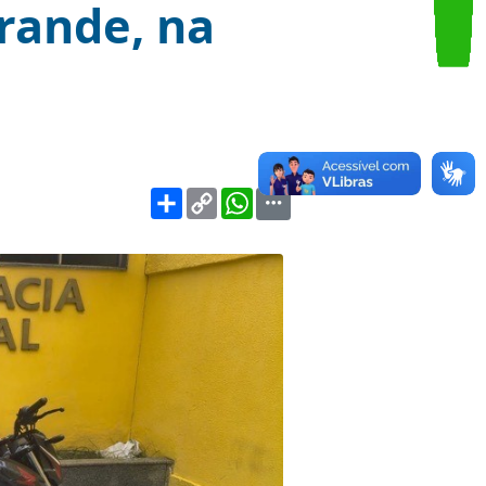
preende
po Grande, na
Share
Copy
WhatsApp
Link