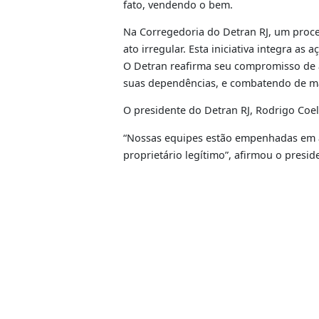
bloqueio preventivo de transferê
A moto vai passar por perícia poli
que possivelmente foi vítima de r
moto clonada, mesmo indicando te
Para evitar prejuízos como esse,
está sendo negociado. Além disso,
fato, vendendo o bem.
Na Corregedoria do Detran RJ, um
ato irregular. Esta iniciativa in
O Detran reafirma seu compromiss
suas dependências, e combatendo 
Serviços
O presidente do Detran RJ, Rodr
“Nossas equipes estão empenhadas
proprietário legítimo”, afirmou o 