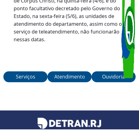
O Detran RJ informa que, em razão do feriado
de Corpus Christi, na quinta-feira (4/6), e do
ponto facultativo decretado pelo Governo do
Estado, na sexta-feira (5/6), as unidades de
atendimento do departamento, assim como o
serviço de teleatendimento, não funcionarão
nessas datas.
Serviços
Atendimento
Ouvidoria
Teleatendimento de segunda a sexta-feira, das 6h às 21h.