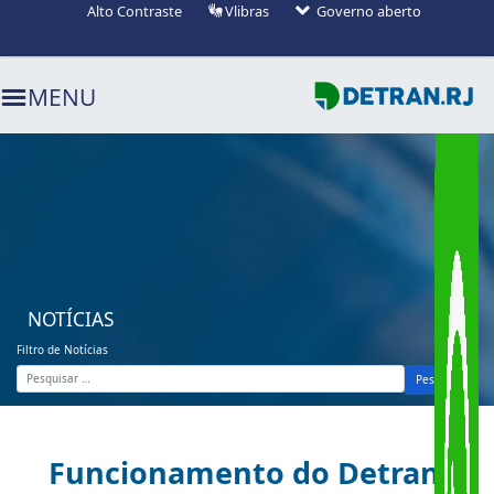
Alto Contraste
Vlibras
Governo aberto
Ir para o menu (alt+1)
Ir para o busca (alt+2)
Ir para o conteúdo (alt+3)
MENU
NOTÍCIAS
Filtro de Notícias
Pesquisar