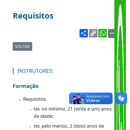
Requisitos
Share
Copy
WhatsA
Link
VOLTAR
INSTRUTORES:
Formação
Requisitos