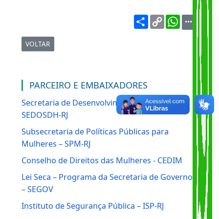
Parceiros e Embaixadores
Share
Copy
WhatsA
Link
VOLTAR
PARCEIRO E EMBAIXADORES
Secretaria de Desenvolvimento Social –
SEDOSDH-RJ
Subsecretaria de Políticas Públicas para
Mulheres – SPM-RJ
Conselho de Direitos das Mulheres - CEDIM