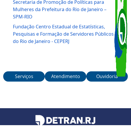
Lei Seca – Programa da Secretaria de Governo
– SEGOV
Instituto de Segurança Pública – ISP-RJ
Secretaria de Promoção de Políticas para
Mulheres da Prefeitura do Rio de Janeiro –
SPM-RIO
Fundação Centro Estadual de Estatísticas,
Pesquisas e Formação de Servidores Públicos
do Rio de Janeiro - CEPERJ
Serviços
Atendimento
Ouvidoria