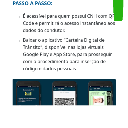
permitirá que se tenha maior mobilidade, já
que estará no smartphone do usuário, e mais
segurança, pois os dados serão
criptografados, assegurando a sua
autenticidade.
Mais informações sobre a CNH Digital podem
ser obtidas
aqui.
PASSO A PASSO:
É acessível para quem possui CNH com QR
Code e permitirá o acesso instantâneo aos
dados do condutor.
Baixar o aplicativo “Carteira Digital de
Trânsito”, disponível nas lojas virtuais