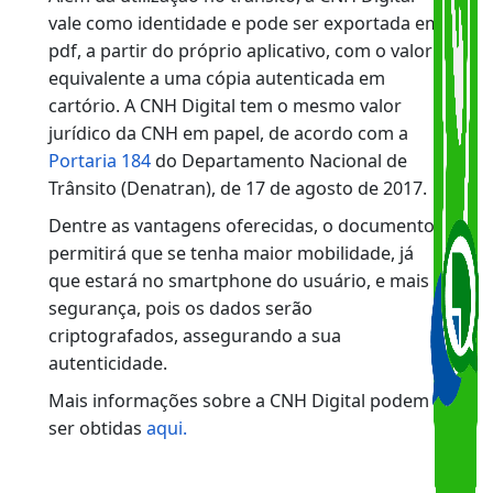
criar uma senha de quatro dígitos, que deverá
ser digitada toda vez que o documento for
utilizado. A CNH Digital poderá ser acessada
pelo celular mesmo sem internet, já que o
aplicativo disponibiliza o documento
virtualmente para ficara gravado no celular.
Além da utilização no trânsito, a CNH Digital
vale como identidade e pode ser exportada em
pdf, a partir do próprio aplicativo, com o valor
equivalente a uma cópia autenticada em
cartório. A CNH Digital tem o mesmo valor
jurídico da CNH em papel, de acordo com a
Portaria 184
do Departamento Nacional de
Trânsito (Denatran), de 17 de agosto de 2017.
Dentre as vantagens oferecidas, o documento