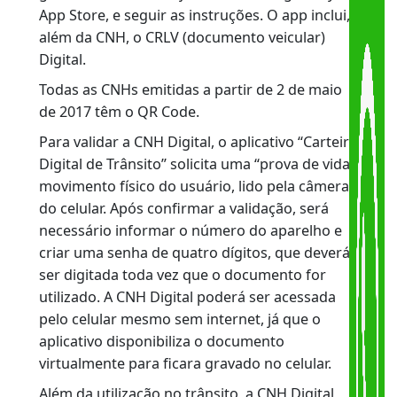
de Janeiro. Para aderir, é preciso ter uma CNH
em papel com o QR Code (código de barras
bidimensional impresso na parte interna do
documento). Depois, é só baixar o aplicativo
“Carteira Digital de Trânsito”, disponível
gratuitamente nas lojas virtuais Google Play e
App Store, e seguir as instruções. O app inclui,
além da CNH, o CRLV (documento veicular)
Digital.
Todas as CNHs emitidas a partir de 2 de maio
de 2017 têm o QR Code.
Para validar a CNH Digital, o aplicativo “Carteira
Digital de Trânsito” solicita uma “prova de vida”
movimento físico do usuário, lido pela câmera
do celular. Após confirmar a validação, será
necessário informar o número do aparelho e