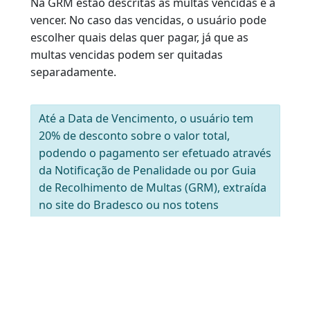
pagamentos em cheque, em seis dias úteis. Se
for necessário agendar qualquer tipo de
serviço junto ao Detran-RJ, tal como vistoria
anual de veículo, o usuário deverá aguardar
esses prazos. Só depois que a quitação dos
débitos for registrada no sistema de
informática é que o serviço de teleatendimento
estará liberado para fazer o agendamento.
Verifique sempre se há multas no Renavam e
no CPF do proprietário (em caso de pessoa
física) ou CNPJ (antigo CGC - no caso de pessoa
jurídica).
Na GRM estão descritas as multas vencidas e a
vencer. No caso das vencidas, o usuário pode