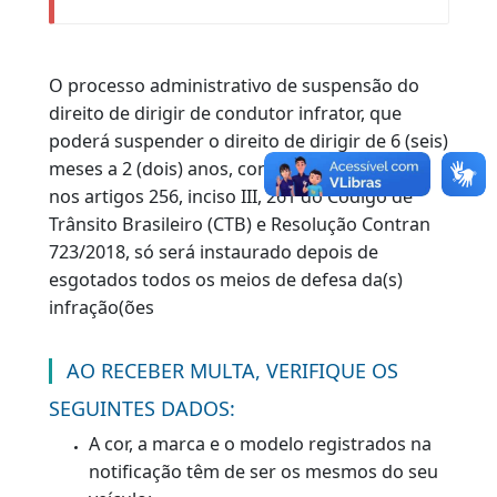
cadastrado no Registro Nacional de
Condutores Habilitados - RENACH. As
notificações devolvidas por
desatualização do endereço serão
consideradas válidas para todos os
efeitos, conforme dispõe o Art. 282, § 1º,
do Código de Trânsito Brasileiro.
O processo administrativo de suspensão do
direito de dirigir de condutor infrator, que
poderá suspender o direito de dirigir de 6 (seis
meses a 2 (dois) anos, conforme estabelecido
nos artigos 256, inciso III, 261 do Código de
Trânsito Brasileiro (CTB) e Resolução Contran