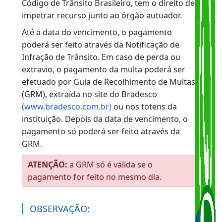
janeiro de 1998). O prazo para a
prescrição das infrações cometidas antes
de 20 de janeiro de 1998, quando ainda
vigorava o código antigo, não foi
estabelecido naquele documento legal);
Se o veículo em questão ainda lhe
pertence.
Se o usuário não concordar com as infrações
que lhe foram imputadas na vigência do novo
Código de Trânsito Brasileiro, tem o direito de
impetrar recurso junto ao órgão autuador.
Até a data do vencimento, o pagamento
poderá ser feito através da Notificação de
Infração de Trânsito. Em caso de perda ou