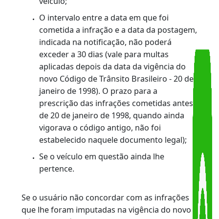
723/2018, só será instaurado depois de
esgotados todos os meios de defesa da(s)
infração(ões
AO RECEBER MULTA, VERIFIQUE OS
SEGUINTES DADOS:
A cor, a marca e o modelo registrados na
notificação têm de ser os mesmos do seu
veículo;
O intervalo entre a data em que foi
cometida a infração e a data da postagem,
indicada na notificação, não poderá
exceder a 30 dias (vale para multas
aplicadas depois da data da vigência do
novo Código de Trânsito Brasileiro - 20 de