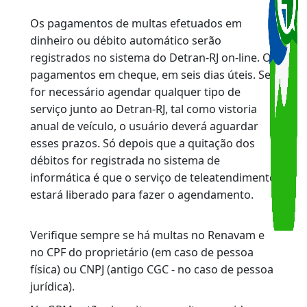
extravio, o pagamento da multa poderá ser
efetuado por Guia de Recolhimento de Multas
(GRM), extraída no site do Bradesco
(www.bradesco.com.br)
ou nos totens da
instituição. Depois da data de vencimento, o
pagamento só poderá ser feito através da
GRM.
ATENÇÃO:
a GRM só é válida se o
pagamento for feito no mesmo dia.
OBSERVAÇÃO:
Os pagamentos de multas efetuados em
dinheiro ou débito automático serão
registrados no sistema do Detran-RJ on-line. O