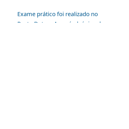
Exame prático foi realizado no
Posto Detran Acessível, único do
Brasil totalmente adaptado às
necessidades do público PCD
Salete Nascimento sempre teve um sonho...