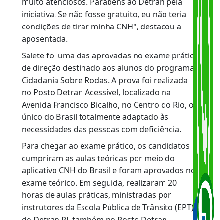
Emocionada após ser aprovada, Salete fez
questão de agradecer aos instrutores e elogiar
a iniciativa do Detran RJ.
"Vocês não imaginam o quanto estou feliz.
Estou realizando um sonho. Agora espero ser
mais independente e ter mais autonomia para
fazer minhas coisas. Achei o programa
maravilhoso. Os instrutores são excelentes e
muito atenciosos. Parabéns ao Detran pela
iniciativa. Se não fosse gratuito, eu não teria
condições de tirar minha CNH", destacou a
aposentada.
Salete foi uma das aprovadas no exame prátic
de direção destinado aos alunos do programa
Cidadania Sobre Rodas. A prova foi realizada