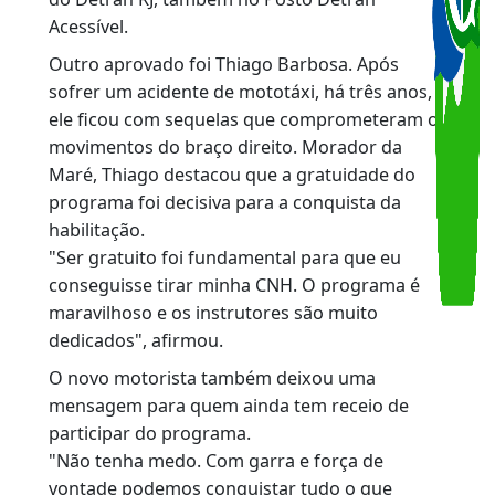
no Posto Detran Acessível, localizado na
Avenida Francisco Bicalho, no Centro do Rio, o
único do Brasil totalmente adaptado às
necessidades das pessoas com deficiência.
Para chegar ao exame prático, os candidatos
cumpriram as aulas teóricas por meio do
aplicativo CNH do Brasil e foram aprovados no
exame teórico. Em seguida, realizaram 20
horas de aulas práticas, ministradas por
instrutores da Escola Pública de Trânsito (EPT)
do Detran RJ, também no Posto Detran
Acessível.
Outro aprovado foi Thiago Barbosa. Após
sofrer um acidente de mototáxi, há três anos,
ele ficou com sequelas que comprometeram o
movimentos do braço direito. Morador da