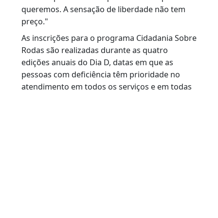
Maré, Thiago destacou que a gratuidade do
programa foi decisiva para a conquista da
habilitação.
"Ser gratuito foi fundamental para que eu
conseguisse tirar minha CNH. O programa é
maravilhoso e os instrutores são muito
dedicados", afirmou.
O novo motorista também deixou uma
mensagem para quem ainda tem receio de
participar do programa.
"Não tenha medo. Com garra e força de
vontade podemos conquistar tudo o que
queremos. A sensação de liberdade não tem
preço."
As inscrições para o programa Cidadania Sobr