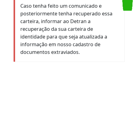
Acompanhe a sua solicitação
diretamente no portal rj.gov.br, na
seção "Meu RJ", opção "Minhas
Solicitações".
Atenção:
Caso tenha feito um comunicado e
posteriormente tenha recuperado essa
carteira, informar ao Detran a
recuperação da sua carteira de
Serviços
Atendimento
Ouvidoria
identidade para que seja atualizada a
informação em nosso cadastro de
documentos extraviados.