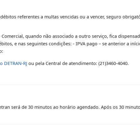
não se enquadraram no padrão de placas Mercosul: caso sej
u o proprietário opte por trocá-las, será necessário
agend
 o tipo do veículo (
veja aqui
).
0)
OS
juge, companheira (o),ascendentes ou descendentes diret
ssíveis débitos referentes a multas vencidas ou a vencer, se