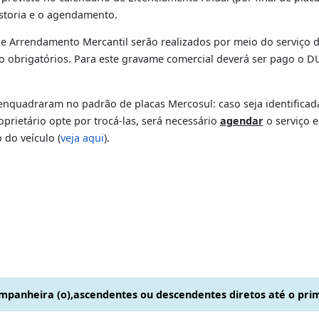
ame comercial, as instituições financeiras e demais empres
 Nacional de Gravames (SNG), sobre o financiamento do veí
ínio de empresas que não sejam financeiras ou entre pess
terá de ser apresentado o documento comprovante da baixa 
de (instrumento de liberação).
ercial serão previamente registrados no sistema de Registr
 inclusão do gravame;
Inclusão de Gravame Comercial (para os gravames de Aliena
 a vistoria e o agendamento são opcionais, desde que todos
 prazo previsto no calendário de Licenciamento Anual (por 
ios a vistoria e o agendamento.
lusão de Arrendamento Mercantil serão realizados por meio
ular são obrigatórios. Para este gravame comercial deverá
e.