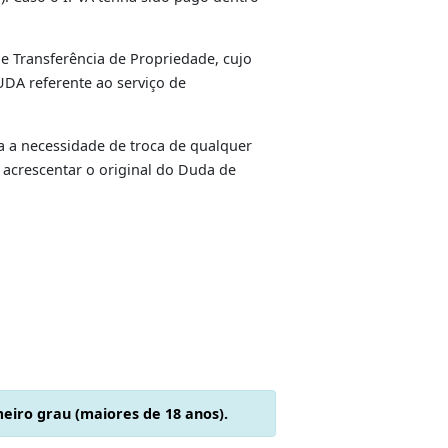
as credoras serão obrigados informar,
culo.
oas físicas, como disposto na Portaria PRES-DETRAN-
do gravame comercial, com a firma do financiador
o de Contratos pela instituição financeira
ção Fiduciária e de Reserva de Domínio), quando não
 os débitos estejam quitados ou que o IPVA tenha
final de placa). Caso o IPVA tenha sido pago dentro
 do serviço de Transferência de Propriedade, cujo
 ser pago o DUDA referente ao serviço de