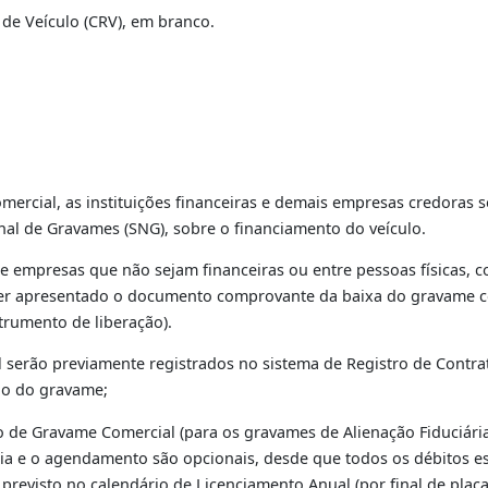
O
e
Anexo II
.
casos de inclusão do gravame comercial de alienação Fiduc
egistro de Veículo (CRV), em branco.
rança.