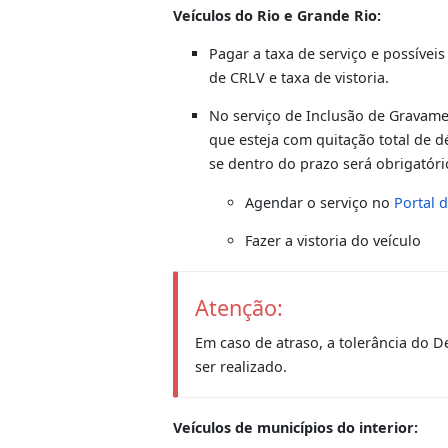
Para os veículos que ainda 
uma das placas ou tarjetas o
placas/tarjeta de acordo com
Veículo (duda cód.:037-
Moto (duda cód.:041-8)
PROCEDIMENT
Proprietário do veículo, côn
Veículos do Rio e Grande Rio:
Pagar a taxa de serviço e po
de CRLV e taxa de vistoria.