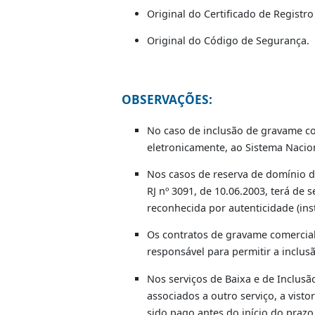
DOCUMENTAÇÃ
Documentação Padrão:
Consult
Documentação Específica:
Duda Código 018-3 (para os 
Original do Certificado de R
Original do Código de Segu
OBSERVAÇÕES: