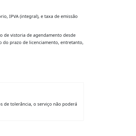
a identificada a necessidade de troca de qualquer
ar
o serviço e acrescentar o original do Duda de
os até o primeiro grau (maiores de 18 anos).
guro obrigatório, IPVA (integral), e taxa de emissão