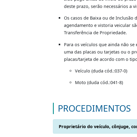
No caso de inclusão de grav
eletronicamente, ao Sistema
Nos casos de reserva de dom
RJ nº 3091, de 10.06.2003, 
reconhecida por autenticida
Os contratos de gravame com
responsável para permitir a
Nos serviços de Baixa e de 
associados a outro serviço,
sido pago antes do início do
deste prazo, serão necessár
Os casos de Baixa ou de Inc
agendamento e vistoria veic
Transferência de Propriedad