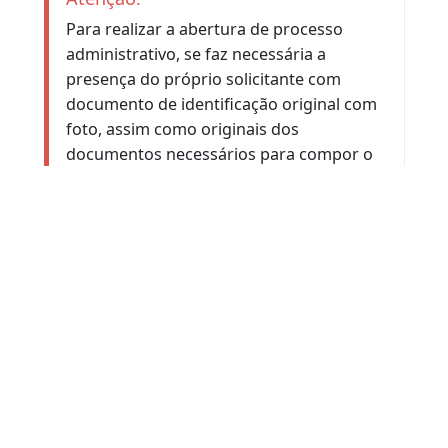
Se o usuário pagar o Duda em dinheiro, o
serviço poderá ser feito em 48 horas. Se
for em cheque, somente seis dias úteis
depois. Esses são os prazos para que o
banco informe ao Detran-RJ sobre os
pagamentos.
Atenção:
Para realizar a abertura de processo
administrativo, se faz necessária a
presença do próprio solicitante com
documento de identificação original com
Serviços
Atendimento
Ouvidoria
foto, assim como originais dos