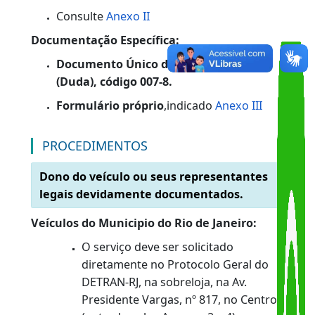
do Detran.RJ e vinculadas ao CPF/CNPJ do
requerente.
DOCUMENTAÇÃO
Documentação Padrão:
Consulte
Anexo II
Documentação Específica:
Documento Único de Arrecadação
(Duda), código 007-8.
Formulário próprio
,indicado
Anexo III
PROCEDIMENTOS
Dono do veículo ou seus representantes