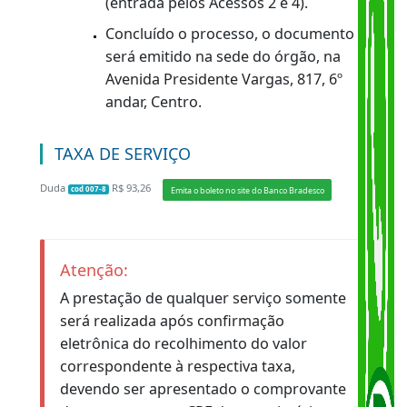
legais devidamente documentados.
Veículos do Municipio do Rio de Janeiro:
O serviço deve ser solicitado
diretamente no Protocolo Geral do
DETRAN-RJ, na sobreloja, na Av.
Presidente Vargas, nº 817, no Centro
(entrada pelos Acessos 2 e 4).
Concluído o processo, o documento
será emitido na sede do órgão, na
Avenida Presidente Vargas, 817, 6º
andar, Centro.
TAXA DE SERVIÇO
Duda
R$ 93,26
Emita o boleto no site do Banco Bradesco
cod 007-8