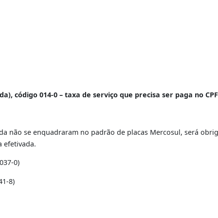
minação do DENATRAN, todos os veículos que realizarem s
izar as placas com película refletiva e demais característi
no dia 1º de julho de 2011, quando o sistema foi adequad
ição de placas e/ou tarjetas refletivas.
O