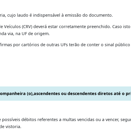
(Duda), código 014-0 – taxa de serviço que precisa ser
que ainda não se enquadraram no padrão de placas Mercosu
ão seja efetivada.
a cód.:037-0)
ód.: 041-8)
er vistoria, cujo laudo é indispensável à emissão do docume
gistro de Veículos (CRV) deverá estar corretamente preenchi
 segunda via, na UF de origem.