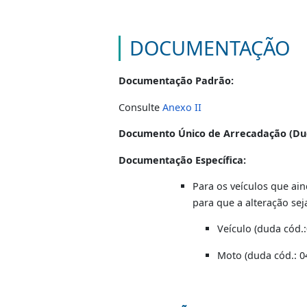
OBSERVAÇÃO:
O DETRAN informa que, por deter
jurisdição serão obrigados a util
O procedimento entrou em vigor 
código de receita referente à aquis
DOCUMENTAÇÃ
Documentação Padrão:
Consulte
Anexo II