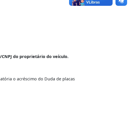
erviço de mudança de município e/ou troca de
cas previstas na Resolução 372/2011 do CONTRAN.
o para somente aceitar a inclusão de DUDA com