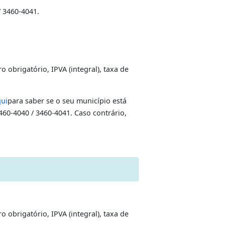
sinal público de um tabelião do estado do Rio de
tos até o primeiro grau (maiores de 18 anos).
vencer, seguro obrigatório, IPVA (integral), taxa de
1) 3460-4040 / 3460-4041.