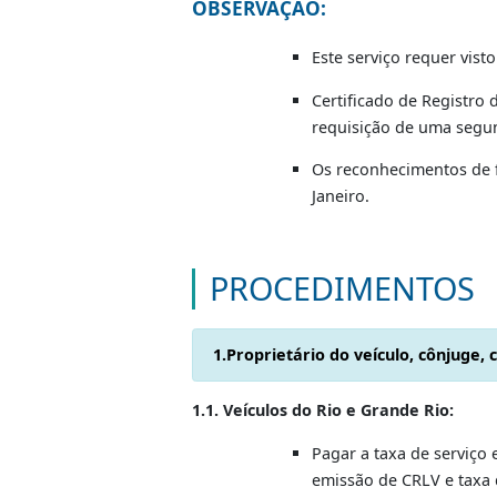
Documento Único de Arrecadação 
Documentação Específica:
Para os veículos 
para que a alteraç
Veículo (dud
Moto (duda c
OBSERVAÇÃO:
Este serviço requ
Certificado de Re
requisição de uma