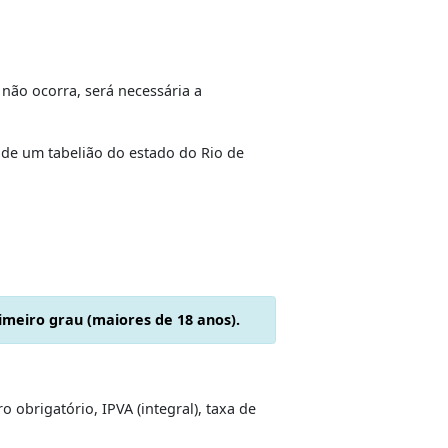
 paga no CPF/CNPJ do proprietário do veículo.
l, será obrigatória o acréscimo do Duda de placas
nto.
do. Caso isto não ocorra, será necessária a