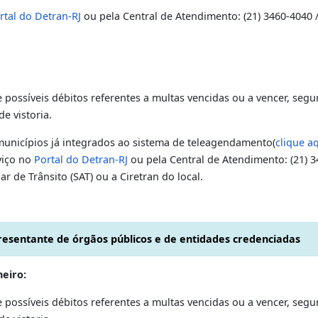
s de firmas por cartórios de outras UFs terão de conter o 
OS
ônjuge, companheira (o),ascendentes ou descendentes dire
:
rviço e possíveis débitos referentes a multas vencidas ou a 
 taxa de vistoria.
o no
Portal do Detran-RJ
ou pela Central de Atendimento: (2
o