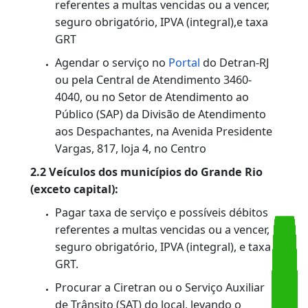
1.2. Veículos de municípios do interior:
Pagar taxa de serviço e possíveis débitos
referentes a multas vencidas ou a vencer,
seguro obrigatório, IPVA (integral), e taxa
GRT.
No caso de veículos de municípios já
integrados ao sistema de
teleagendamento (
clique aqui
para saber
se o seu município está incluído), agendar
o serviço pelo
Portal
do Detran-RJ ou pela
Central de Atendimento: (21) 3460-4040 /
3460-4041. Caso contrário, procurar o
Serviço Auxiliar de Trânsito (SAT) ou a
Ciretran do local.
2. Advogados, procuradores ou