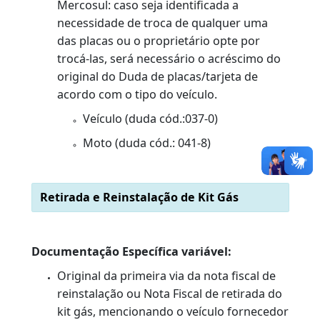
OBSERVAÇÕES:
Este serviço requer vistoria. (Portaria nº
6177 DE 08/03/2022).
Este serviço só poderá ser realizado com 
registro do número do Certificado de
Segurança Veicular (CSV) eletrônico.
As notas fiscais de instalação e prestação
de serviços deverão ter sido emitidas por
instaladoras credenciadas pelo INMETRO.
Para os veículos que ainda não se
enquadraram no padrão de placas
Mercosul: caso seja identificada a
necessidade de troca de qualquer uma