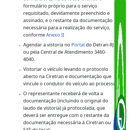
representante de órgãos públicos e de
entidades credenciadas.
2.1 Veículos do Rio e Grande Rio:
Pagar taxa de serviço e possíveis débitos
referentes a multas vencidas ou a vencer,
seguro obrigatório, IPVA (integral),e taxa
GRT
Agendar o serviço no
Portal
do Detran-RJ
ou pela Central de Atendimento 3460-
4040, ou no Setor de Atendimento ao
Público (SAP) da Divisão de Atendimento
aos Despachantes, na Avenida Presidente
Vargas, 817, loja 4, no Centro
2.2 Veículos dos municípios do Grande Rio