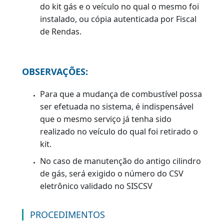
das placas ou o proprietário opte por
trocá-las, será necessário o acréscimo do
original do Duda de placas/tarjeta de
acordo com o tipo do veículo.
Veículo (duda cód.:037-0)
Moto (duda cód.: 041-8)
Retirada e Reinstalação de Kit Gás
Documentação Específica variável:
Original da primeira via da nota fiscal de
reinstalação ou Nota Fiscal de retirada do
kit gás, mencionando o veículo fornecedo