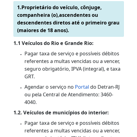
do kit gás e o veículo no qual o mesmo foi
instalado, ou cópia autenticada por Fiscal
de Rendas.
OBSERVAÇÕES:
Para que a mudança de combustível poss
ser efetuada no sistema, é indispensável
que o mesmo serviço já tenha sido
realizado no veículo do qual foi retirado o
kit.
No caso de manutenção do antigo cilindro
de gás, será exigido o número do CSV
eletrônico validado no SISCSV