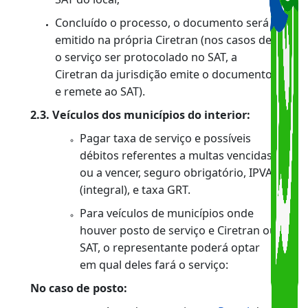
(exceto capital):
Pagar taxa de serviço e possíveis débitos
referentes a multas vencidas ou a vencer,
seguro obrigatório, IPVA (integral), e taxa
GRT.
Procurar a Ciretran ou o Serviço Auxiliar
de Trânsito (SAT) do local, levando o
formulário próprio para o serviço
requisitado, devidamente preenchido e
assinado, e o restante da documentação
necessária para a realização do serviço,
conforme
Anexo II
Agendar a vistoria no
Portal
do Detran-RJ
ou pela Central de Atendimento 3460-
4040.