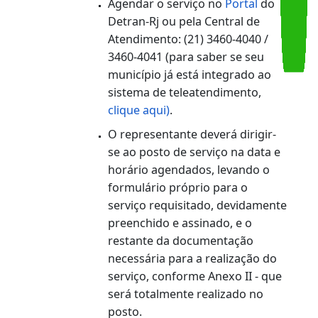
Vistoriar o veículo levando o protocolo
aberto na Ciretran e documentação que
vincule o condutor do veículo ao processo
O representante receberá de volta a
documentação (incluindo o original do
laudo de vistoria) já protocolada, que
deverá ser entregue com o restante da
documentação necessária à Ciretran ou
SAT do local;
Concluído o processo, o documento será
emitido na própria Ciretran (nos casos de
o serviço ser protocolado no SAT, a
Ciretran da jurisdição emite o documento
e remete ao SAT).
2.3. Veículos dos municípios do interior: