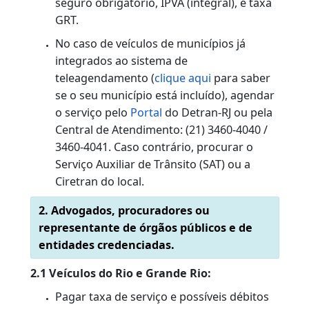
PROCEDIMENTOS
1.Proprietário do veículo, cônjuge,
companheira (o),ascendentes ou
descendentes diretos até o primeiro grau
(maiores de 18 anos).
1.1 Veículos do Rio e Grande Rio:
Pagar taxa de serviço e possíveis débitos
referentes a multas vencidas ou a vencer,
seguro obrigatório, IPVA (integral), e taxa
GRT.
Agendar o serviço no
Portal
do Detran-RJ
ou pela Central de Atendimento: 3460-
4040.