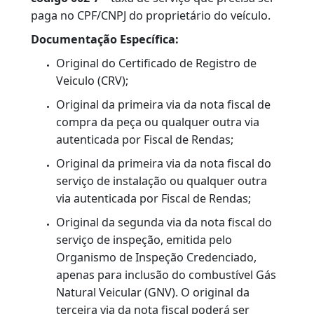
É o processo de atualização da Base de Dados
do Detran-RJ com vistas à emissão de
Certificado de Registro de Veículo (CRV),
motivado pela alteração do combustível.
DOCUMENTAÇÃO
Documentação Padrão:
Consulte
Anexo II
Documento Único de Arrecadação (Duda),
código 002-7 –
taxa de serviço que precisa ser
paga no CPF/CNPJ do proprietário do veículo.
Documentação Específica:
Original do Certificado de Registro de
Veiculo (CRV);