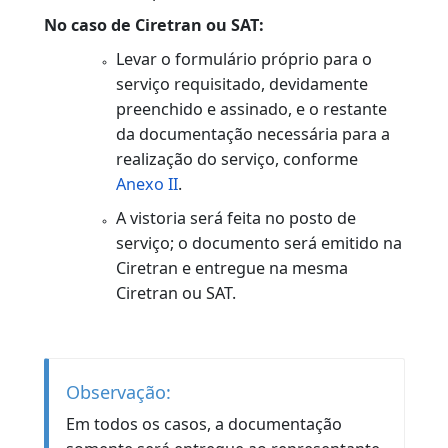
Pagar taxa de serviço e possíveis
débitos referentes a multas vencidas
ou a vencer, seguro obrigatório, IPVA
(integral), e taxa GRT.
Para veículos de municípios onde
houver posto de serviço e Ciretran ou
SAT, o representante poderá optar
em qual deles fará o serviço:
No caso de posto:
Agendar o serviço no
Portal
do
Detran-Rj ou pela Central de
Atendimento: (21) 3460-4040 /
3460-4041 (para saber se seu
município já está integrado ao
sistema de teleatendimento,