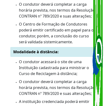
internet ou encontre dificuldade na realização
do procedimento, poderá procurar a CIRETRAN
de sua preferência para obter auxílio e efetuar
o cadastramento. O atendimento será dado
exclusivamente para o condutor interessado
em realizar o Curso Preventivo de Reciclagem.
CURSOS
Modalidade presencial:
O condutor deverá procurar um CFC
(Centro de Formação de Condutores)
credenciado para efetuar a matrícula,
sendo necessária a apresentação do
número do cadastro;