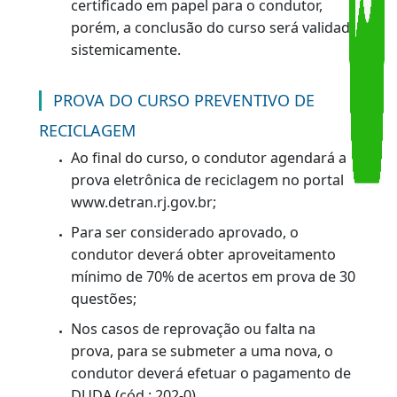
O condutor deverá completar a carga
horária prevista, nos termos da Resolução
CONTRAN nº 789/2020 e suas alterações;
O Centro de Formação de Condutores
poderá emitir certificado em papel para o
condutor, porém, a conclusão do curso
será validada sistemicamente.
Modalidade à distância:
O condutor acessará o site de uma
Instituição cadastrada para ministrar o
Curso de Reciclagem à distância;
O condutor deverá completar a carga
horária prevista, nos termos da Resolução
CONTRAN nº 789/2020 e suas alterações;