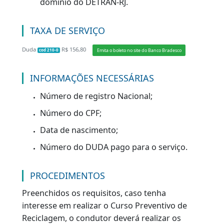
e observação “EAR” (exercer a atividade
remunerada);
Possuir
entre 30 (trinta) e 39 (trinta e
nove) pontos
em sua CNH no período de
12 (doze) meses;
Não ter concluído outro Curso Preventivo
de Reciclagem nos últimos 12 (doze)
meses;
Possuir prontuário de Habilitação sob o
domínio do DETRAN-RJ.
TAXA DE SERVIÇO
Duda
R$ 156,80
Emita o boleto no site do Banco Bradesco
cod 210-0