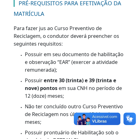
remunerada.
Concluído o curso, o condutor terá eliminados
os pontos que lhe tiverem sido atribuídos, para
fins de contagem subsequente, contudo, o
condutor que optar por fazer tal curso não
poderá realiza-lo novamente em um período
de 12 meses.
PRÉ-REQUISITOS PARA EFETIVAÇÃO DA
MATRÍCULA
Para fazer jus ao Curso Preventivo de
Reciclagem, o condutor deverá preencher os
seguintes requisitos:
Possuir em seu documento de habilitação