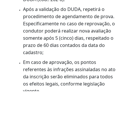
A instituição credenciada poderá emitir
certificado em papel para o condutor,
porém, a conclusão do curso será validad
sistemicamente.
PROVA DO CURSO PREVENTIVO DE
RECICLAGEM
Ao final do curso, o condutor agendará a
prova eletrônica de reciclagem no portal
www.detran.rj.gov.br;
Para ser considerado aprovado, o
condutor deverá obter aproveitamento
mínimo de 70% de acertos em prova de 30
questões;