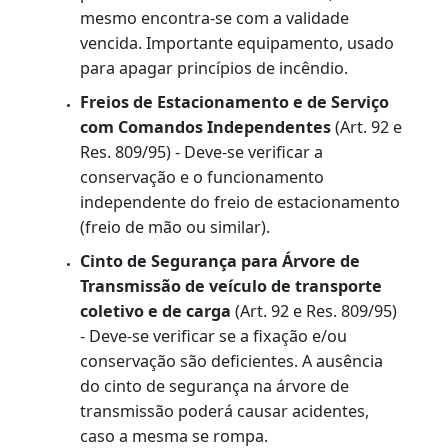
frequência em desacordo com as
estipulações do Conselho Nacional de
Trânsito.
Dispositivo de Sinalização Luminosa ou
Refletora de Emergência, independent
do circuito elétrico do veículo
(triângulo
de segurança) (Art. 92, Res. 604/82 e Res.
809/95) - Deve-se verificar a conservação
do equipamento. O triângulo de
segurança indica aos motoristas que há
um veículo parado e/ou avariado à frente.
A figura geométrica triangular, por
convenção internacional, é empregada
como sinal de perigo para o trânsito