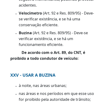
Limpadores de para-brisa
(Art. 92 e Res.
809/95) - Deve-se verificar a existência dos
dois limpadores/lavadores e se estão
conformes, e se há funcionamento,
fixação e/ou conservação deficientes.
Sistema de alimentação de combustível
- verificação de vazamentos, fixação e
estado geral dos componentes.
Pala Interna de Proteção contra o Sol
(para-sol)
para o condutor
(Art. 92 e Res.
809/95) - Deve-se verificar se há fixação
e/ou conservação deficiente. O para-sol
para o condutor é um importante
equipamento obrigatório, servindo para
impedir que os raios de sol frontais