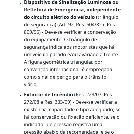
à noite, nas áreas urbanas;
nas áreas e nos períodos em que esse uso
for proibido pela autoridade de trânsito;
prolongada e sucessivamente, a qualquer
pretexto;
quando sem necessidade e como
advertência prévia, possa esse uso
assustar ou causar males a pedestres ou a
condutores de outros veículos;
para apressar o pedestre na via pública;
a pretexto de chamar alguém ou quando
se tratar de veículo à frete, para angariar
passageiros;
ou equipamento similar com som ou