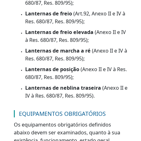
SISTEMA ELÉTRICO
Examinar a bateria, cabos, fiação e
conexões, verificando o estado geral e
fixação.
SISTEMA DE SINALIZAÇÃO
Lanternas indicadoras de direção
(Art.
92, Anexo II e IV à Res. 680/87, Res.
809/95);
Lanternas intermitentes de
advertência
(Art. 92, Anexo II e IV à Res.
680/87, Res. 809/95);
Lanternas de freio
(Art.92, Anexo II e IV à
Res. 680/87, Res. 809/95);