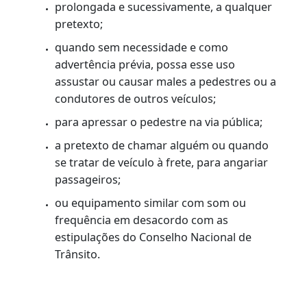
ofusquem a visão do motorista, causando
cegueira momentânea, podendo provocar
acidentes.
Velocímetro
(Art. 92 e Res. 809/95) - Deve-
se verificar existência, e se há uma
conservação eficiente.
Buzina
(Art. 92 e Res. 809/95) - Deve-se
verificar existência, e se há um
funcionamento eficiente.
De acordo com o Art. 89, do CNT, é
proibido a todo condutor de veículo:
XXV - USAR A BUZINA