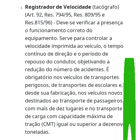
viário;
Extintor de Incêndio
(Res. 223/07, Res.
272/08 e Res. 333/09) - Deve-se verificar a
existência, capacidade e tipo adequado; se
há conservação ou fixação deficiente, se o
indicador de pressão registra uma
pressão abaixo da recomendada, e se o
mesmo encontra-se com a validade
vencida. Importante equipamento, usado
para apagar princípios de incêndio.
Freios de Estacionamento e de Serviço
com Comandos Independentes
(Art. 92 e
Res. 809/95) - Deve-se verificar a
conservação e o funcionamento
independente do freio de estacionamento