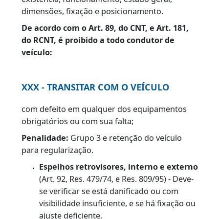
Lanternas de freio elevada
(Anexo II e IV
à Res. 680/87, Res. 809/95);
Lanternas de marcha a ré
(Anexo II e IV 
Res. 680/87, Res. 809/95);
Lanternas de posição
(Anexo II e IV à Res.
680/87, Res. 809/95);
Lanternas de neblina traseira
(Anexo II 
IV à Res. 680/87, Res. 809/95).
EQUIPAMENTOS OBRIGATÓRIOS
Os equipamentos obrigatórios definidos
abaixo devem ser examinados, quanto à sua
existência, funcionamento, estado geral,
dimensões, fixação e posicionamento.