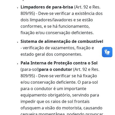
De acordo com o Art. 89, do CNT, e Art. 181,
do RCNT, é proibido a todo condutor de
veículo:
XXX - TRANSITAR COM O VEÍCULO
com defeito em qualquer dos equipamentos
obrigatórios ou com sua falta;
Penalidade:
Grupo 3 e retenção do veículo
para regularização.
Espelhos retrovisores, interno e extern
(Art. 92, Res. 479/74, e Res. 809/95) - Deve-
se verificar se está danificado ou com
visibilidade insuficiente, e se há fixação ou
ajuste deficiente.