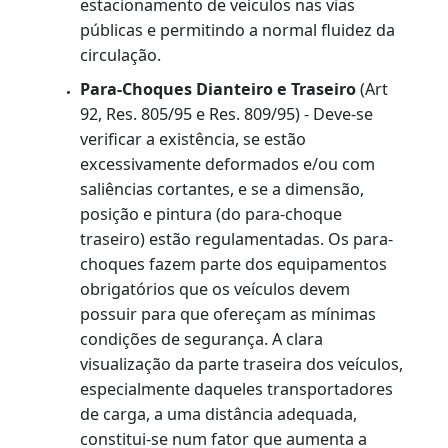
reboques, fabricados a partir de 1º de
janeiro de 2011.
Cintos de Segurança
(Art. 92, Res. 658/85,
Res. 720/88 e Res. 809/95) - Deve-se
verificar se a quantidade é suficiente, se o
tipo está conforme, se os fechos estão
operando eficientemente, e se a
conservação, fixação e/ou funcionamento
não são deficientes. Constitui-se
equipamento obrigatório, e um dos mais
importantes itens de segurança,
reduzindo o número de vítimas fatais em
acidentes de trânsito.
Roda sobressalente, compreendendo o
aro e pneu, macaco, chave de roda e