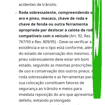
repouso do condutor, objetivando a
redução do número de acidentes. É
obrigatório nos veículos de transportes
perigosos, de transportes de escolares e,
desde sua fabricação, nos veículos novos
destinados ao transporte de passageiros
com mais de dez lugares e no transporte
de carga com capacidade máxima de
tração (CMT) igual ou superior a dezenove
toneladas.
Protetor lateral para veículos de carga (
Res. 323/09 e 377/11 )
– Deve-se verificar 
existência e se a dimensão e a posição
estão regulamentadas. O protetor lateral
é mais um item de segurança obrigatório
nos caminhões, reboques e semi