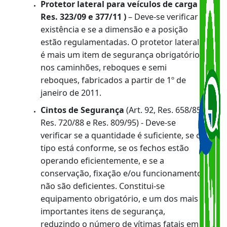
(freio de mão ou similar).
Cinto de Segurança para Árvore de
Transmissão de veículo de transporte
coletivo e de carga
(Art. 92 e Res. 809/95)
- Deve-se verificar se a fixação e/ou
conservação são deficientes. A ausência
do cinto de segurança na árvore de
transmissão poderá causar acidentes,
caso a mesma se rompa.
Registrador de Velocidade
(tacógrafo)
(Art. 92, Res. 794/95, Res. 809/95 e
Res.815/96) - Deve-se verificar a presença
o funcionamento correto do
equipamento. Serve para controlar a
velocidade imprimida ao veículo, o tempo
contínuo de direção e o período de