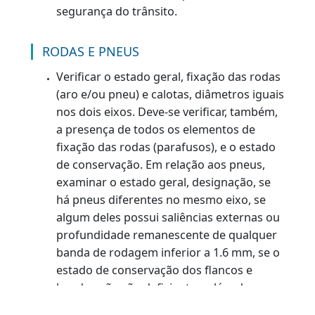
chave de fenda ou outra ferramenta
apropriada par deslocar a calota da rod
compatíveis com o veículo
(Art. 92, Res.
767/93 e Res. 809/95) - Deve-se verificar a
existência e se o tipo está conforme, além
do estado de conservação dos mesmos. O
pneu sobressalente deve estar em bom
estado, seguindo as mesmas prescrições
de uso e conservação dos outros pneus. A
roda sobressalente e as ferramentas para
sua colocação constituem fatores de
segurança ao trânsito e meios para
imediata reposição do aro que apresentar
defeito, evitando prolongado
estacionamento de veículos nas vias
públicas e permitindo a normal fluidez da