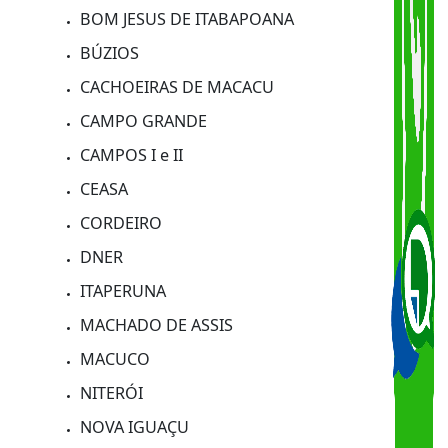
documentação
referente ao serviço
juntamente com o
pagamento do DUDA
de lacre
.
BARRA DA TIJUCA
BELFORD ROXO
BOM JESUS DE ITABAPOANA
BÚZIOS
CACHOEIRAS DE MACACU
CAMPO GRANDE
CAMPOS I e II
CEASA
CORDEIRO