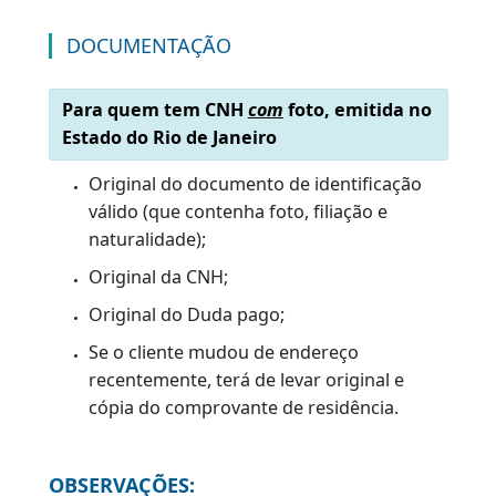
O QUE É?
É a emissão de uma nova Carteira Nacional de
Habilitação, que tanto permitirá ao condutor
habilitado nas categorias B, C, D e E a dirigir
veículos de quatro rodas, quanto a conduzir
ciclomotores e vice-versa.
DOCUMENTAÇÃO
Para quem tem CNH
com
foto, emitida no
Estado do Rio de Janeiro
Original do documento de identificação
válido (que contenha foto, filiação e
naturalidade);