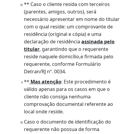
CPF, terão que levar uma cópia deste
documento.
** Nos casos em que o comprovante de
residência esteja em nome dos pais, filhos
e cônjuge, o interessado deverá
comprovar o parentesco através de
original e cópia de documento de
identidade, certidão de nascimento,
certidão de casamento e/ou documento
que comprove a união estável.
** Caso o cliente resida com terceiros
(parentes, amigos, outros), será
necessário apresentar em nome do titular
com o qual reside: um comprovante de
residência (original e cópia) e uma