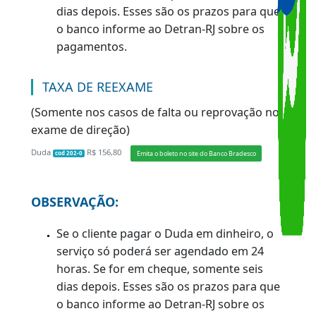
Observação:
O exame médico é cobrado pela clínica
credenciada.
TAXA DE SERVIÇO
Duda
R$ 419,55
Emita o boleto no site do Banco Bradesco
cod 201-1
OBSERVAÇÃO:
Se o cliente pagar o Duda em dinheiro, o
serviço só poderá ser agendado em 24
horas. Se for em cheque, somente seis