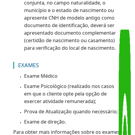
declaração de residência
assinada pelo
titular
, garantindo que o requerente
reside naquele domicílio,e firmada pelo
requerente, conforme Formulário
Detran/RJ nº. 0034.
**
Mas atenção
: Este procedimento é
válido apenas para os casos em que o
cliente não consiga nenhuma
comprovação documental referente ao
local onde reside.
Caso o documento de identificação do
requerente não possua de forma
conjunta, no campo naturalidade, o
município e o estado de nascimento ou
apresente CNH de modelo antigo como
documento de identificação, deverá ser