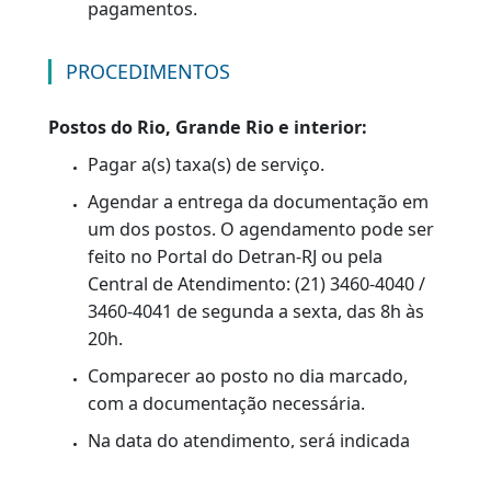
dias depois. Esses são os prazos para que
o banco informe ao Detran-RJ sobre os
pagamentos.
TAXA DE REEXAME
(Somente nos casos de falta ou reprovação no
exame de direção)
Duda
R$ 156,80
Emita o boleto no site do Banco Bradesco
cod 202-0
OBSERVAÇÃO:
Se o cliente pagar o Duda em dinheiro, o
serviço só poderá ser agendado em 24
horas. Se for em cheque, somente seis