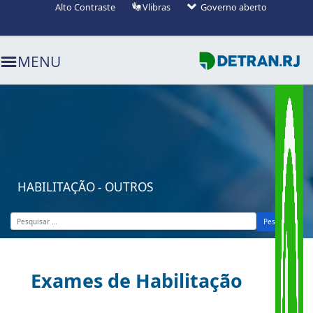
Alto Contraste
Vlibras
Governo aberto
Ir para o menu (alt+1)
Ir para o busca (alt+2)
Ir para o conteúdo (alt+3)
MENU
HABILITAÇÃO - OUTROS
Pesquisar
Exames de Habilitação