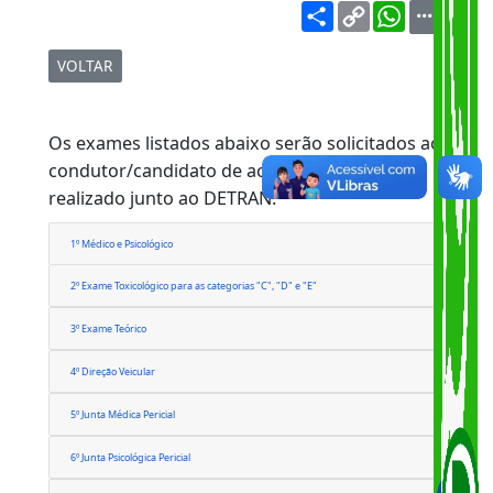
Share
Copy
WhatsA
Link
VOLTAR
Os exames listados abaixo serão solicitados ao
condutor/candidato de acordo com o serviço
realizado junto ao DETRAN.
1º Médico e Psicológico
2º Exame Toxicológico para as categorias "C", "D" e "E"
3º Exame Teórico
4º Direção Veicular