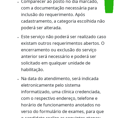
PROCEDIMENTOS
Postos do Rio, Grande Rio e interior:
Pagar a taxa de serviço.
Agendar a entrega da documentação para
um dos postos. O agendamento pode ser
feito no portal do Detran.RJ ou pela centra
de atendimento: 0800-020-4040 (serviço
gratuito somente para o interior) ou 3460-
4040 (Região Metropolitana), de segunda 
sexta, das 8h às 20h e aos sábados das 8h
às 18h. Observe-se que o agendamento é
vinculado ao serviço a ser realizado no
posto e não poderá ser alterado na