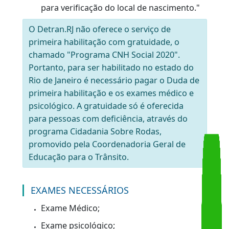
cliente não consiga nenhuma
comprovação documental referente ao
local onde reside.
Deverá constar no passaporte a filiação d
cliente, caso o utilize como documento de
identificação.
"Caso o documento de identificação do
requerente não possua
de forma
conjunta
, no campo naturalidade,
o
município e o estado de nascimento
ou
apresente CNH de modelo antigo como
documento de identificação, deverá ser
apresentado documento complementar
(certidão de nascimento ou casamento)
para verificação do local de nascimento."