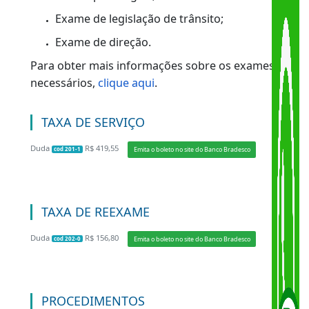
O Detran.RJ não oferece o serviço de
primeira habilitação com gratuidade, o
chamado "Programa CNH Social 2020".
Portanto, para ser habilitado no estado do
Rio de Janeiro é necessário pagar o Duda de
primeira habilitação e os exames médico e
psicológico. A gratuidade só é oferecida
para pessoas com deficiência, através do
programa Cidadania Sobre Rodas,
promovido pela Coordenadoria Geral de
Educação para o Trânsito.
EXAMES NECESSÁRIOS
Exame Médico;
Exame psicológico;