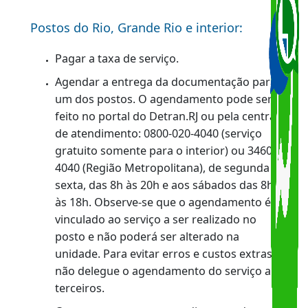
Exame de legislação de trânsito;
Exame de direção.
Para obter mais informações sobre os exames
necessários,
clique aqui
.
TAXA DE SERVIÇO
Duda
R$ 419,55
Emita o boleto no site do Banco Bradesco
cod 201-1
TAXA DE REEXAME
Duda
R$ 156,80
Emita o boleto no site do Banco Bradesco
cod 202-0