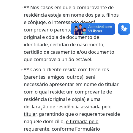
Original do documento de identificação
válido (que contenha foto, filiação e
naturalidade);
Comprovante de inscrição no CPF;
Original do comprovante de residência ou
fazer **
declaração de residência;
Original do Duda pago.
OBSERVAÇÕES:
** Nos casos em que o comprovante de
residência esteja em nome dos pais, filhos
e cônjuge, o interessado deverá
comprovar o parentesco através de
original e cópia de documento de