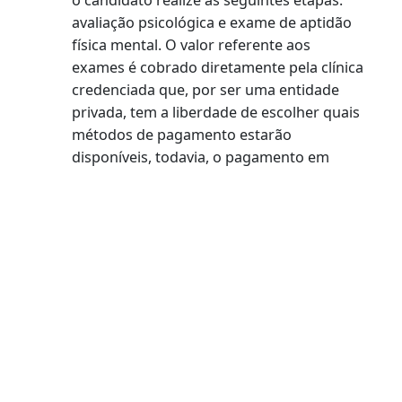
unidade. Para evitar erros e custos extras,
não delegue o agendamento do serviço a
terceiros.
Comparecer ao posto no dia marcado,
com a documentação necessária para
inclusão do requerimento. Após
cadastramento, a categoria escolhida não
poderá ser alterada.
Este serviço não poderá ser realizado caso
existam outros requerimentos abertos. O
encerramento ou exclusão do serviço
anterior será necessário e poderá ser
solicitado em qualquer unidade de
habilitação.
Na data do atendimento, será indicada