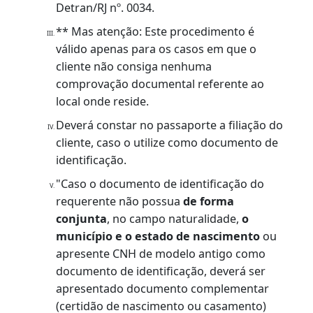
identidade, certidão de nascimento,
certidão de casamento e/ou documento
que comprove a união estável.
** Caso o cliente resida com terceiros
(parentes, amigos, outros), será
necessário apresentar em nome do titular
com o qual reside: um comprovante de
residência (original e cópia) e uma
declaração de residência
assinada pelo
titular
, garantindo que o requerente resid
naquele domicílio,
e firmada pelo
requerente
, conforme Formulário
Detran/RJ nº. 0034.
** Mas atenção: Este procedimento é
válido apenas para os casos em que o