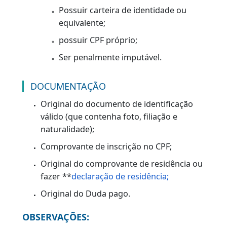
Habilitação dos candidatos considerados aptos
nos exames de avaliação. A primeira
habilitação só pode ser solicitada nas
categorias: "A", "B", "ACC", "AB" e "ACCB".
Os candidatos devem preencher os
requisitos abaixo:
Ser maior de 18 anos;
Saber ler e escrever;
Possuir carteira de identidade ou
equivalente;
possuir CPF próprio;
Ser penalmente imputável.
DOCUMENTAÇÃO