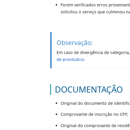
O QUE É?
É a emissão de uma nova Carteira
O cliente quiser alterar dad
O cliente quiser incluir ou 
Forem verificados erros pr
solicitou o serviço que cul
Observação:
Em caso de divergência de cate
de prontuário.