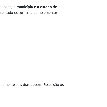
tificação, conforme Resolução CONTRAN nº 789/2020:
idade em todo o território nacional, equivalendo ao
e dentro do prazo de validade.
ação e realização do serviço.
e emitida pelo DETRAN-RJ.
 do documento de identificação válido (que contenha
 transferência/averbação de prontuário, antes deste
 campo naturalidade, o
município e o estado de
everá ser apresentado documento complementar