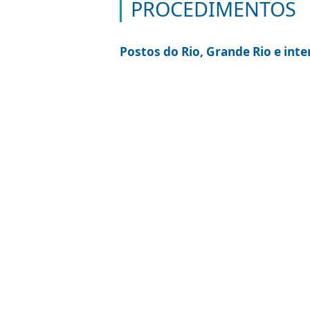
TAXA DE SERVI
Duda
R$ 209,78
cod 205-4
OBSERVAÇÃO:
Se o cliente pagar o Duda em din
prazos para que o banco informe
PROCEDIMENT
Postos do Rio, Grande Rio e