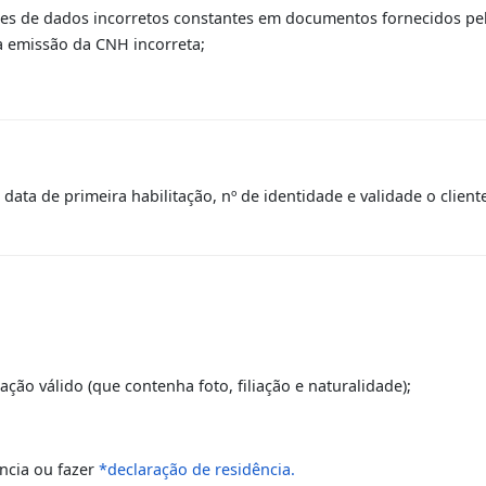
 Nacional de Habilitação, quando:
os, tais como o estado civil, que implica na mudança do no
retirar a observação de atividade remunerada;
ovenientes de dados incorretos constantes em documentos 
minou na emissão da CNH incorreta;
goria, data de primeira habilitação, nº de identidade e vali