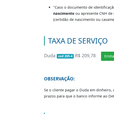
A CNH apresentada fora da 
Art. 28 - § 3° A CNH conterá
documento de identidade,
p
A CNH com até 30 (trinta) di
A CNH apresentada como doc
Se o cliente quiser alterar 
foto, filiação e naturalidad
Os condutores que possuem 
serviço.
"Caso o documento de ident
nascimento
ou apresente C
(certidão de nascimento ou 