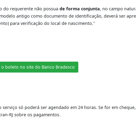
validade não poderá ser utilizada como documento de iden
 as condições e especializações de cada condutor e terá val
roduzindo seus efeitos quando apresentada no original 
as de seu vencimento será considerada válida para identific
umento de identificação deverá ser sempre a mais recent
qualquer dado em seu cadastro, terá de apresentar original
e) contendo a nova informação.
CNHs de outros estados deverão proceder com o serviço de
ificação do requerente não possua
de forma conjunta
, no
NH de modelo antigo como documento de identificação, d
casamento) para verificação do local de nascimento."