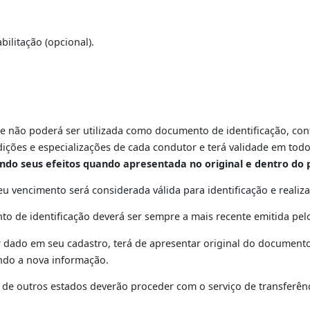
O
ntificação válido (que contenha foto, filiação e naturalidad
o CPF;
residência ou fazer
*declaração de residência.
 de Habilitação (opcional).