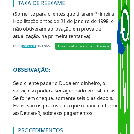
O exame médico é cobrado pela clínica
credenciada.
TAXA DE SERVIÇO
Duda
R$ 209,78
Emita o boleto no site do Banco Bradesco
cod 204-6
OBSERVAÇÃO:
Se o cliente pagar o Duda em dinheiro, o
serviço só poderá ser agendado em 24 horas.
Se for em cheque, somente seis dias depois.
Esses são os prazos para que o banco informe