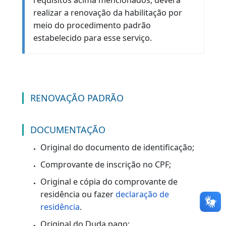
de comprometer a capacidade para
conduzir veículo.
Validade da última CNH posterior a
10/12/2025.
Não estar cumprindo pena privativa de
liberdade.
Observação:
O condutor que desejar obter a via física
do documento (CNH impressa) deverá
solicitar o serviço de 2ª via de CNH,
mediante pagamento da taxa
correspondente. Duda Cod 214-3.
Caso o requerente não preencha os
requisitos acima mencionados, deverá