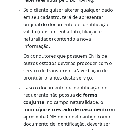
residência
.
Original do Duda pago;
Original da Carteira Nacional de
Habilitação (opcional).
Cartão Saúde expedido pelas Forças
Armadas ou o Certificado Médico
Aeronáutico (para tripulantes de aeronave
- Opcional)
OBSERVAÇÃO:
A CNH apresentada fora da validade
poderá ser utilizada como documento de
identificação, conforme Resolução