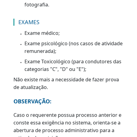
requerente não possua
de forma
conjunta
, no campo naturalidade, o
município e o estado de nascimento
ou
apresente CNH de modelo antigo como
documento de identificação, deverá ser
apresentado documento complementar
(certidão de nascimento ou casamento)
para verificação do local de nascimento."
Os tripulantes de aeronave que optarem
por utilizar o Cartão Saúde expedido pelas
Forças Armadas ou o Certificado Médico
Aeronáutico para substituir o exame de
aptidão física e mental terão que solicitar
através de processo administrativo e
apresentar além dos documentos de
praxe, o documento de identificação