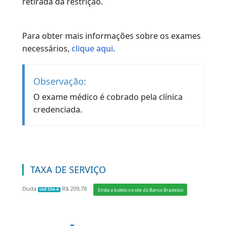
militar, no caso de militares, ou o Cartão
ANAC e o extrato de pesquisa realizado no
site da Agência, no caso de aviação civil.
Após a avaliação, o requerente receberá o
informativo para comparecer ao posto do
DETRAN-RJ mais próximo de sua
residência para a coleta da biometria e
fotografia.
EXAMES
Exame médico;
Exame psicológico (nos casos de atividade
remunerada);
Exame Toxicológico (para condutores das