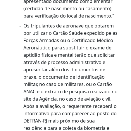
CONTRAN n° 1.020/2025 §1º do art. 8º.
A CNH apresentada como documento de
identificação deverá ser sempre a mais
recente emitida pelo DETRAN-RJ.
Se o cliente quiser alterar qualquer dado
em seu cadastro, terá de apresentar
original do documento de identificação
válido (que contenha foto, filiação e
naturalidade) contendo a nova
informação.
Os condutores que possuem CNHs de
outros estados deverão proceder com o
serviço de transferência/averbação de
prontuário, antes deste serviço.
Caso o documento de identificação do