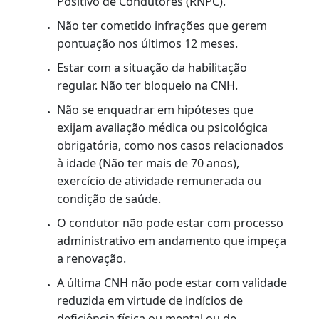
O QUE É?
É a emissão de uma nova Carteira Nacional de
Habilitação, quando a anterior estiver vencida
ou prestes a vencer.
RENOVAÇÃO AUTOMÁTICA
Para ter direito à renovação sem necessidade
de comparecimento presencial são os pré-
requisitos abaixo:
Estar cadastrado no Registro Nacional
Positivo de Condutores (RNPC).
Não ter cometido infrações que gerem
pontuação nos últimos 12 meses.