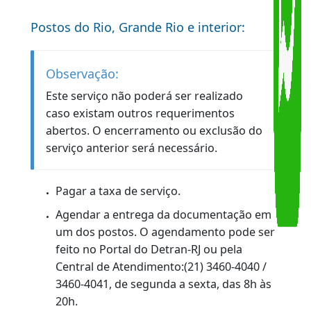
ao Detran-RJ sobre os pagamentos.
Atenção:
As pessoas com mais de 60 anos estão
isentas do pagamento da taxa de
renovação da Carteira Nacional de
Habilitação, de acordo com a Lei Estadual
nº 7.916 / 2018.
TAXA DE REEXAME
(Somente para clientes que tiraram Primeira
Habilitação antes de 21 de janeiro de 1998, e