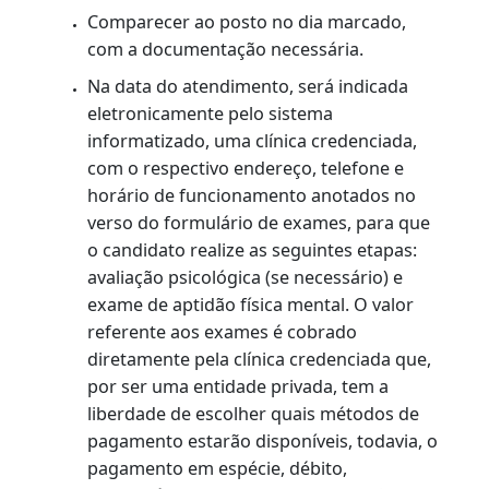
não obtiveram aprovação em prova de
atualização, na primeira tentativa)
Duda
R$ 156,80
Emita o boleto no site do Banco Bradesco
cod 202-0
OBSERVAÇÃO:
Se o cliente pagar o Duda em dinheiro, o
serviço só poderá ser agendado em 24 horas.
Se for em cheque, somente seis dias depois.
Esses são os prazos para que o banco informe
ao Detran-RJ sobre os pagamentos.
PROCEDIMENTOS
Postos do Rio, Grande Rio e interior: