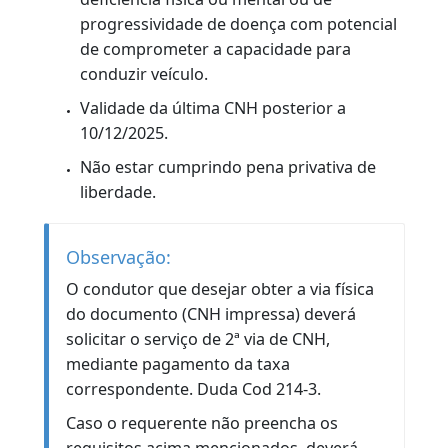
Estar com a situação da habilitação
regular. Não ter bloqueio na CNH.
Não se enquadrar em hipóteses que
exijam avaliação médica ou psicológica
obrigatória, como nos casos relacionados
à idade (Não ter mais de 70 anos),
exercício de atividade remunerada ou
condição de saúde.
O condutor não pode estar com processo
administrativo em andamento que impeça
a renovação.
A última CNH não pode estar com validade
reduzida em virtude de indícios de
deficiência física ou mental ou de
progressividade de doença com potencial