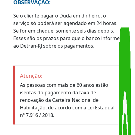
categorias "C", "D" ou "E");
Não existe mais a necessidade de fazer prova
de atualização.
OBSERVAÇÃO:
Caso o requerente possua processo anterior e
conste essa exigência no sistema, orienta-se a
abertura de processo administrativo para a
retirada da restrição.
Para obter mais informações sobre os exames
necessários,
clique aqui
.
Observação: