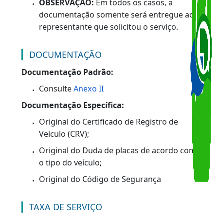
Levar o requerimento correspondente ao
serviço (formulário próprio para o serviço
requisitado, devidamente preenchido e
assinado), e o restante da documentação
necessária para a realização do serviço,
conforme
Anexo II
.
Ir ao posto de vistoria para realizar o
emplacamento.
OBSERVAÇÃO:
Em todos os casos, a
documentação somente será entregue ao
representante que solicitou o serviço.
DOCUMENTAÇÃO
Documentação Padrão: