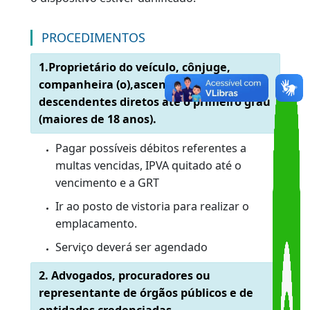
incluída na Base Índice Nacional (BIN) do
Registro Nacional de Veículos Automotores
(RENAVAM). O serviço é voluntário no caso de
troca da cinza para a Mercosul e obrigatório
nos casos de roubo, furto, extravio ou quando
o dispositivo estiver danificado.
PROCEDIMENTOS
1.Proprietário do veículo, cônjuge,
companheira (o),ascendentes ou
descendentes diretos até o primeiro grau
(maiores de 18 anos).
Pagar possíveis débitos referentes a
multas vencidas, IPVA quitado até o
vencimento e a GRT