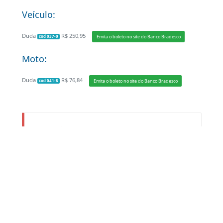
Consulte
Anexo II
Documentação Específica:
Original do Certificado de Registro de
Veiculo (CRV);
Original do Duda de placas de acordo com
o tipo do veículo;
Original do Código de Segurança
TAXA DE SERVIÇO
Veículo:
Duda
R$ 250,95
Emita o boleto no site do Banco Bradesco
cod 037-0
Moto: